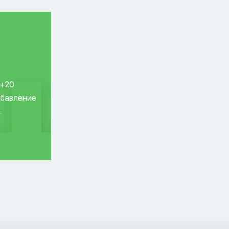
 +20
обавление
.