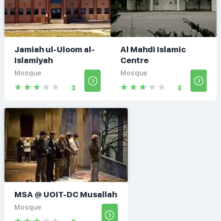
Jamiah ul-Uloom al-
Al Mahdi Islamic
Islamiyah
Centre
Mosque
Mosque
3
3
MSA @ UOIT-DC Musallah
Mosque