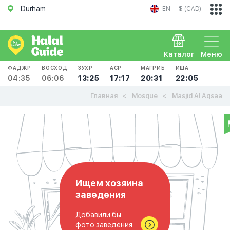
Durham
EN
$ (CAD)
Каталог
Меню
ФАДЖР
ВОСХОД
ЗУХР
АСР
МАГРИБ
ИША
04:35
06:06
13:25
17:17
20:31
22:05
Главная
Mosque
Masjid Al Aqsaa
Ищем хозяина
заведения
Добавили бы
фото заведения..