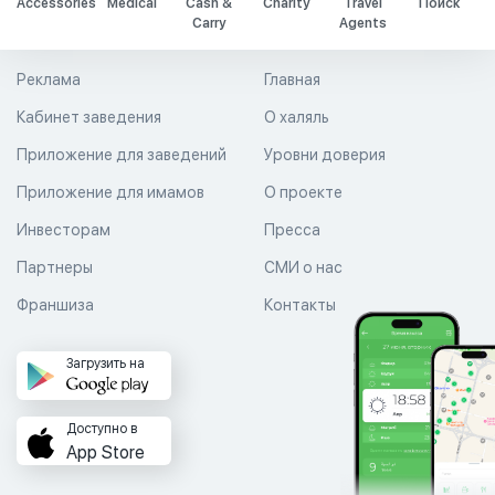
Accessories
Medical
Cash &
Charity
Travel
Поиск
Carry
Agents
Реклама
Главная
Кабинет заведения
О халяль
Приложение для заведений
Уровни доверия
Приложение для имамов
О проекте
Инвесторам
Пресса
Партнеры
СМИ о нас
Франшиза
Контакты
Загрузить на
Доступно в
App Store