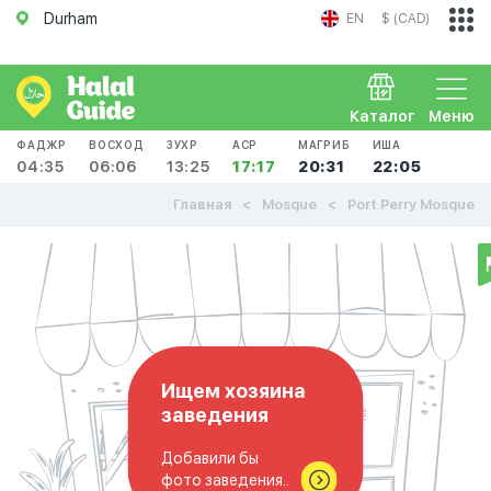
Durham
EN
$ (CAD)
Каталог
Меню
ФАДЖР
ВОСХОД
ЗУХР
АСР
МАГРИБ
ИША
04:35
06:06
13:25
17:17
20:31
22:05
Главная
Mosque
Port Perry Mosque
Ищем хозяина
заведения
Добавили бы
фото заведения..