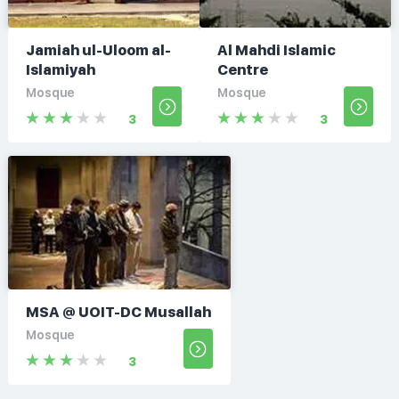
Jamiah ul-Uloom al-
Al Mahdi Islamic
Islamiyah
Centre
Mosque
Mosque
3
3
MSA @ UOIT-DC Musallah
Mosque
3