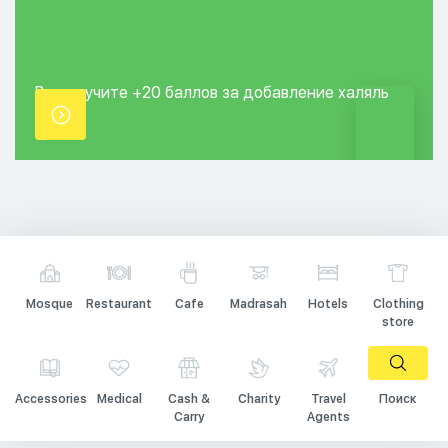
Вы получите +20
баллов за добавление
халяль
точки.
Mosque
Restaurant
Cafe
Madrasah
Hotels
Clothing
store
Accessories
Medical
Cash &
Charity
Travel
Поиск
Carry
Agents