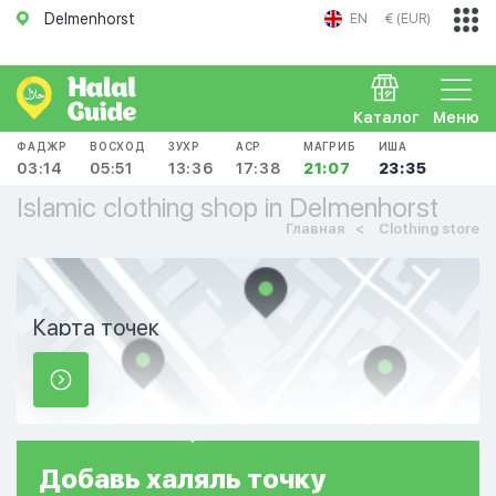
Delmenhorst
EN
€ (EUR)
Каталог
Меню
ФАДЖР
ВОСХОД
ЗУХР
АСР
МАГРИБ
ИША
03:14
05:51
13:36
17:38
21:07
23:35
Islamic clothing shop in Delmenhorst
Главная
Clothing store
Карта точек
Добавь
халяль
точку