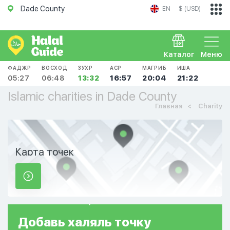
Dade County
EN
$ (USD)
Каталог
Меню
ФАДЖР
ВОСХОД
ЗУХР
АСР
МАГРИБ
ИША
05:27
06:48
13:32
16:57
20:04
21:22
Islamic charities in Dade County
Главная
Charity
Карта точек
Добавь
халяль
точку