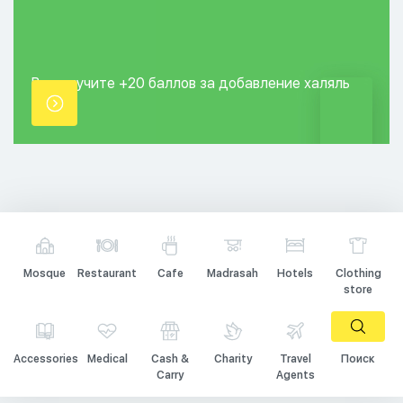
Вы получите +20
баллов за добавление
халяль
точки.
Mosque
Restaurant
Cafe
Madrasah
Hotels
Clothing
store
Accessories
Medical
Cash &
Charity
Travel
Поиск
Carry
Agents