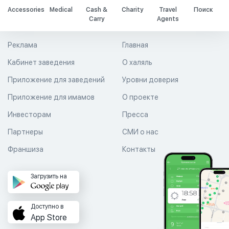
Accessories
Medical
Cash &
Charity
Travel
Поиск
Carry
Agents
Реклама
Главная
Кабинет заведения
О халяль
Приложение для заведений
Уровни доверия
Приложение для имамов
О проекте
Инвесторам
Пресса
Партнеры
СМИ о нас
Франшиза
Контакты
Загрузить на
Доступно в
App Store