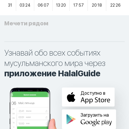
31
03:24
06:07
13:20
17:57
20:18
22:26
Мечети рядом
Узнавай обо всех событиях
мусульманского мира через
приложение HalalGuide
Доступно в
Загрузить на