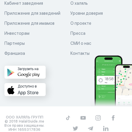
Кабинет заведения
О халяль
Приложение для заведений
Уровни доверия
Приложение для имамов
О проекте
Инвесторам
Пресса
Партнеры
СМИ о нас
Франшиза
Контакты
Загрузить на
Доступно в
App Store
ООО ХАЛЯЛЬ ГРУПП
© 2018 HalalGuide.me
Все права защищены.
ИНН 1655317836