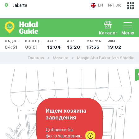
Jakarta
EN
RP (IDR)
Каталог
Меню
ФАДЖР
ВОСХОД
ЗУХР
АСР
МАГРИБ
ИША
04:51
06:01
12:04
15:20
17:55
19:02
Главная
Mosque
Masjid Abu Bakar Ash Shiddiq
Ищем хозяина
заведения
Добавили бы
фото заведения..