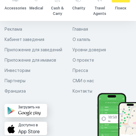
Accessories
Medical
Cash &
Charity
Travel
Поиск
Carry
Agents
Реклама
Главная
Кабинет заведения
О халяль
Приложение для заведений
Уровни доверия
Приложение для имамов
О проекте
Инвесторам
Пресса
Партнеры
СМИ о нас
Франшиза
Контакты
Загрузить на
Доступно в
App Store