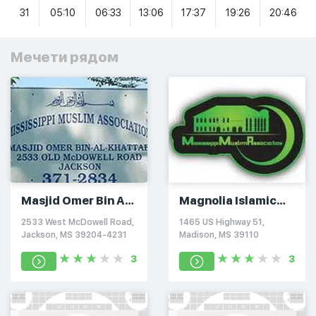
31
05:10
06:33
13:06
17:37
19:26
20:46
Мечети рядом
Masjid Omer Bin Al-
Magnolia Islamic
Khattab
Center
2533 West McDowell Road,
1465 US Highway 51,
Jackson, MS 39204-4231
Madison, MS 39110
3
3