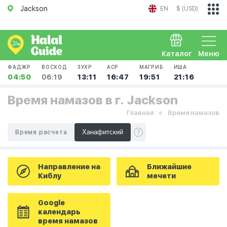
Jackson
EN
$ (USD)
Каталог
Меню
ФАДЖР
ВОСХОД
ЗУХР
АСР
МАГРИБ
ИША
04:50
06:19
13:11
16:47
19:51
21:16
Время намазов в г. Jackson
Главная
Время намазов
Время расчета
Направление на
Ближайшие
Киблу
мечети
Google
календарь
время намазов