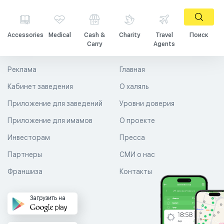
Accessories
Medical
Cash &
Charity
Travel
Поиск
Carry
Agents
Реклама
Главная
Кабинет заведения
О халяль
Приложение для заведений
Уровни доверия
Приложение для имамов
О проекте
Инвесторам
Пресса
Партнеры
СМИ о нас
Франшиза
Контакты
Загрузить на