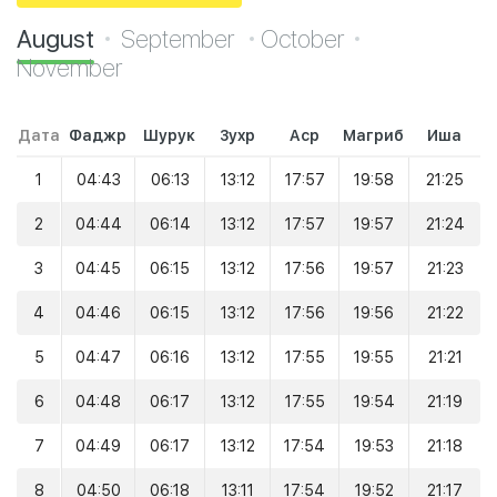
August
September
October
November
Дата
Фаджр
Шурук
Зухр
Аср
Магриб
Иша
1
04:43
06:13
13:12
17:57
19:58
21:25
2
04:44
06:14
13:12
17:57
19:57
21:24
3
04:45
06:15
13:12
17:56
19:57
21:23
4
04:46
06:15
13:12
17:56
19:56
21:22
5
04:47
06:16
13:12
17:55
19:55
21:21
6
04:48
06:17
13:12
17:55
19:54
21:19
7
04:49
06:17
13:12
17:54
19:53
21:18
8
04:50
06:18
13:11
17:54
19:52
21:17