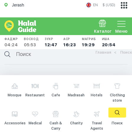
Jerash
EN
$ (USD)
Каталог
Меню
ФАДЖР
ВОСХОД
ЗУХР
АСР
МАГРИБ
ИША
04:24
05:53
12:47
16:23
19:29
20:54
Главная
Поиск
Mosque
Restaurant
Cafe
Madrasah
Hotels
Clothing
store
Accessories
Medical
Cash &
Charity
Travel
Поиск
Carry
Agents