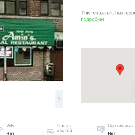
This restaurant has reop
known as Amin's Halal. M
подробнее
appetizers, soups, fried ri
WiFi
Оплата
Сертификат
картой
Нет
Нет