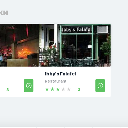
ки
Ibby's Falafel
Restaurant
3
3