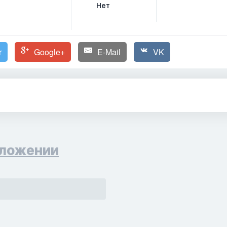
Нет
r
Google+
E-Mail
VK
ложении