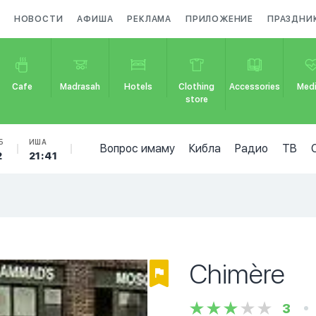
НОВОСТИ
АФИША
РЕКЛАМА
ПРИЛОЖЕНИЕ
ПРАЗДНИ
Cafe
Madrasah
Hotels
Clothing
Accessories
Medi
store
Б
ИША
Вопрос имаму
Кибла
Радио
ТВ
2
21:41
Chimère
3