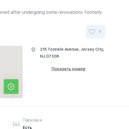
ened after undergoing some renovations. Formerly
enu features traditional Chinese dishes. They have
ce, lo mein, chow...
0
215 Tonnele Avenue, Jersey City,
NJ 07306
Показать номер
Парковка
Есть