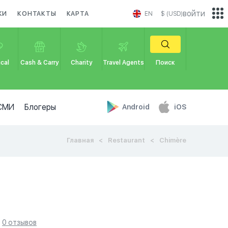
войти
КИ
КОНТАКТЫ
КАРТА
EN
$ (USD)
cal
Cash & Carry
Charity
Travel Agents
Поиск
СМИ
Блогеры
Android
iOS
Главная
Restaurant
Chimère
0 отзывов