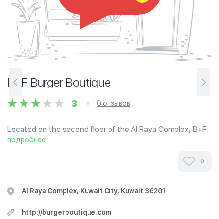
B+F Burger Boutique
3
0 отзывов
Located on the second floor of the Al Raya Complex, B+F
Burger Boutique is an upscale casual restaurant serving
подробнее
high end and classic burgers, sliders, fries, and fresh
salads in a trendy and hip...
0
Al Raya Complex, Kuwait City, Kuwait 36201
http://burgerboutique.com