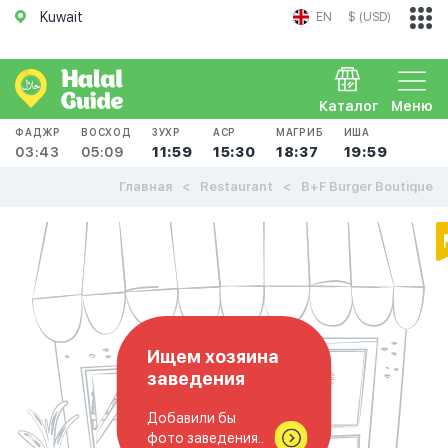
Kuwait
EN
$ (USD)
Каталог
Меню
ФАДЖР
ВОСХОД
ЗУХР
АСР
МАГРИБ
ИША
03:43
05:09
11:59
15:30
18:37
19:59
Главная
Restaurant
B+F Burger Boutique
Ищем хозяина
заведения
Добавили бы
фото заведения..