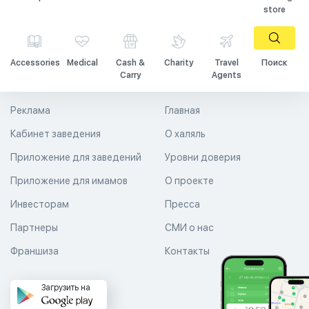
store
Accessories
Medical
Cash &
Charity
Travel
Поиск
Carry
Agents
Реклама
Главная
Кабинет заведения
О халяль
Приложение для заведений
Уровни доверия
Приложение для имамов
О проекте
Инвесторам
Пресса
Партнеры
СМИ о нас
Франшиза
Контакты
Загрузить на