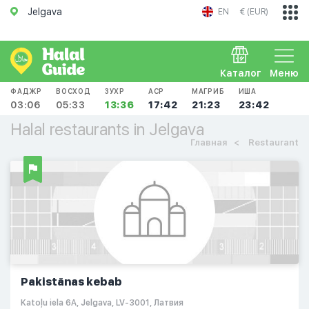
Jelgava
EN
€ (EUR)
Каталог
Меню
ФАДЖР
ВОСХОД
ЗУХР
АСР
МАГРИБ
ИША
03:06
05:33
13:36
17:42
21:23
23:42
Halal restaurants in Jelgava
Главная
Restaurant
Pakistānas kebab
Katoļu iela 6A, Jelgava, LV-3001, Латвия