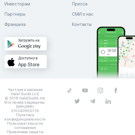
Инвесторам
Пресса
Партнеры
СМИ о нас
Франшиза
Контакты
Загрузить на
Доступно в
App Store
Частная компания
Halal Guide Ltd.
© 2018 HalalGuide.me
Все права защищены.
БИН/ИИН
210240900176
Политика
конфиденциальности
Пользовательское
соглашение
Правилами защиты