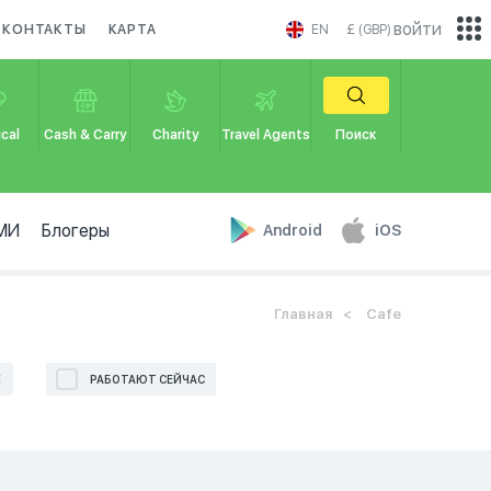
войти
КОНТАКТЫ
КАРТА
EN
£ (GBP)
cal
Cash & Carry
Charity
Travel Agents
Поиск
МИ
Блогеры
Android
iOS
Главная
Cafe
Е
РАБОТАЮТ СЕЙЧАС