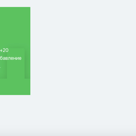
 +20
обавление
.