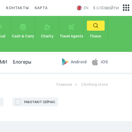
войти
И
КОНТАКТЫ
КАРТА
EN
$ (USD)
cal
Cash & Carry
Charity
Travel Agents
Поиск
СМИ
Блогеры
Android
iOS
Главная
Clothing store
Е
РАБОТАЮТ СЕЙЧАС