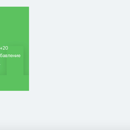
 +20
обавление
.