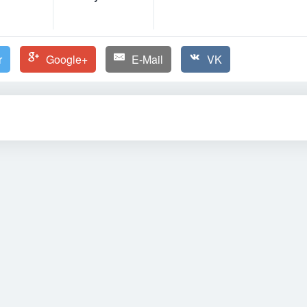
r
Google+
E-Mail
VK