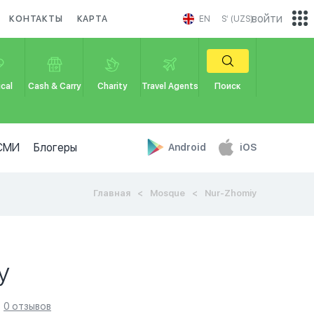
войти
КОНТАКТЫ
КАРТА
EN
Sʻ (UZS)
cal
Cash & Carry
Charity
Travel Agents
Поиск
СМИ
Блогеры
Android
iOS
Главная
Mosque
Nur-Zhomiy
y
0 отзывов