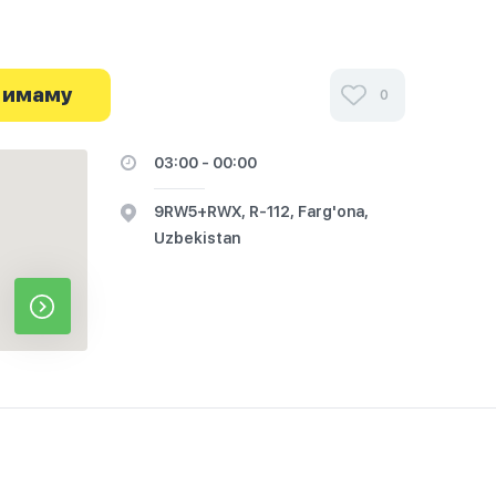
 имаму
0
03:00 - 00:00
9RW5+RWX, R-112, Farg'ona,
Uzbekistan