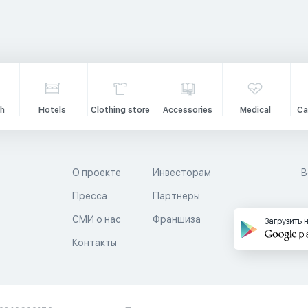
h
Hotels
Clothing store
Accessories
Medical
Ca
О проекте
Инвесторам
В
Пресса
Партнеры
й
СМИ о нас
Франшиза
Загрузить 
Контакты