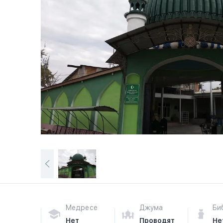
Медресе
Джума
Би
Нет
Проводят
Не