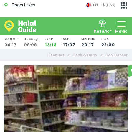
Finger Lakes
EN
$ (USD)
Каталог
Меню
ФАДЖР
ВОСХОД
ЗУХР
АСР
МАГРИБ
ИША
04:17
06:06
13:18
17:07
20:17
22:00
Главная
Cash & Carry
Desi Bazaar