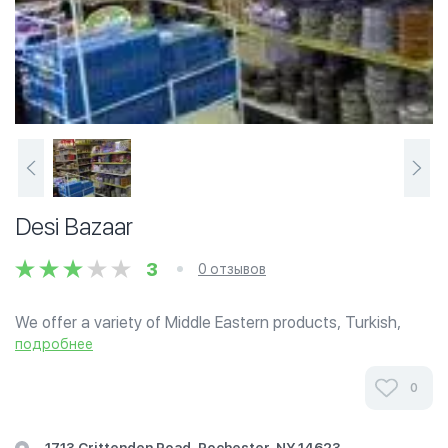
Desi Bazaar
3
0 отзывов
We offer a variety of Middle Eastern products, Turkish,
Indian and Pakistani. Fresh hand slaughtered halal meat
подробнее
everyday. Noori Grill kabob next door or takeout from the
main store. We offer...
0