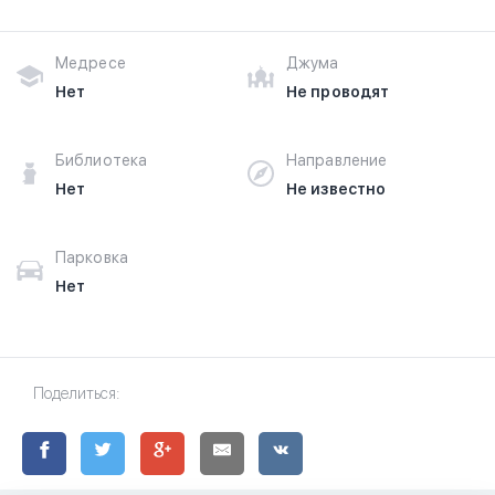
grootste moskee in Gent en Belgie.
Медресе
Джума
Нет
Не проводят
Библиотека
Направление
Нет
Не известно
Парковка
Нет
Поделиться: