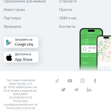
Приложение для имамов
О проекте
Инвесторам
Пресса
Партнеры
СМИ о нас
Франшиза
Контакты
Загрузить на
Доступно в
App Store
Частная компания
Halal Guide Ltd.
© 2018 HalalGuide.me
Все права защищены.
БИН/ИИН
210240900176
Политика
конфиденциальности
Пользовательское