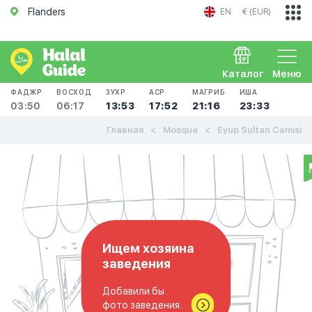
Flanders
EN
€ (EUR)
Каталог
Меню
ФАДЖР
ВОСХОД
ЗУХР
АСР
МАГРИБ
ИША
03:50
06:17
13:53
17:52
21:16
23:33
Главная
Mosque
Eyup Sultan Camisi
Ищем хозяина
заведения
Добавили бы
фото заведения..