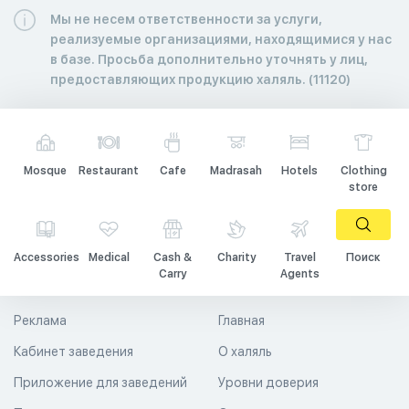
Мы не несем ответственности за услуги,
реализуемые организациями, находящимися у нас
в базе. Просьба дополнительно уточнять у лиц,
предоставляющих продукцию халяль. (11120)
Mosque
Restaurant
Cafe
Madrasah
Hotels
Clothing
store
Accessories
Medical
Cash &
Charity
Travel
Поиск
Carry
Agents
Реклама
Главная
Кабинет заведения
О халяль
Приложение для заведений
Уровни доверия