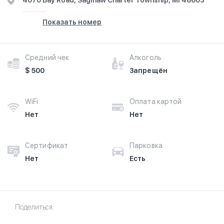
4070 Bay Road, Saginaw Charter Township, MI 48603
Показать номер
Средний чек
Алкоголь
$ 500
Запрещён
WiFi
Оплата картой
Нет
Нет
Сертификат
Парковка
Нет
Есть
Поделиться: