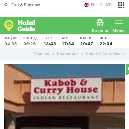
Flint & Saginaw
EN
$ (USD)
Каталог
Меню
ФАДЖР
ВОСХОД
ЗУХР
АСР
МАГРИБ
ИША
04:35
06:26
13:43
17:34
20:47
22:34
Главная
Restaurant
Kabob N Curry House