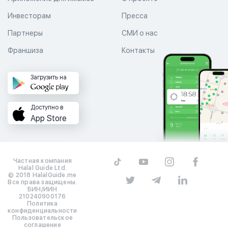
Инвесторам
Пресса
Партнеры
СМИ о нас
Франшиза
Контакты
Загрузить на
Доступно в
App Store
Частная компания
Halal Guide Ltd.
© 2018 HalalGuide.me
Все права защищены.
БИН/ИИН
210240900176
Политика
конфиденциальности
Пользовательское
соглашение