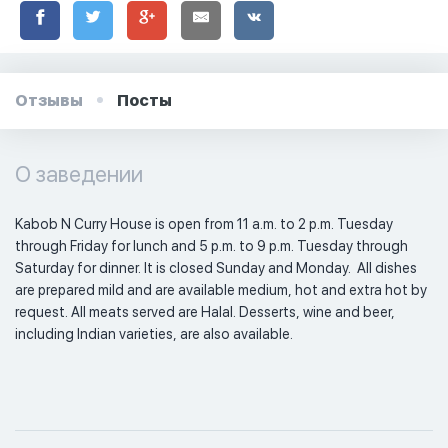
Отзывы
Посты
О заведении
Kabob N Curry House is open from 11 a.m. to 2 p.m. Tuesday 
through Friday for lunch and 5 p.m. to 9 p.m. Tuesday through 
Saturday for dinner. It is closed Sunday and Monday.  All dishes 
are prepared mild and are available medium, hot and extra hot by 
request. All meats served are Halal. Desserts, wine and beer, 
including Indian varieties, are also available. 