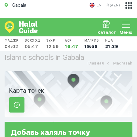
Gabala
EN
₼ (AZN)
Каталог
Меню
ФАДЖР
ВОСХОД
ЗУХР
АСР
МАГРИБ
ИША
04:02
05:47
12:59
16:47
19:58
21:39
Islamic schools in Gabala
Главная
Madrasah
Карта точек
Добавь
халяль
точку