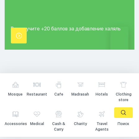
Вы получите +20
баллов за добавление
халяль
точки.
Mosque
Restaurant
Cafe
Madrasah
Hotels
Clothing
store
Accessories
Medical
Cash &
Charity
Travel
Поиск
Carry
Agents