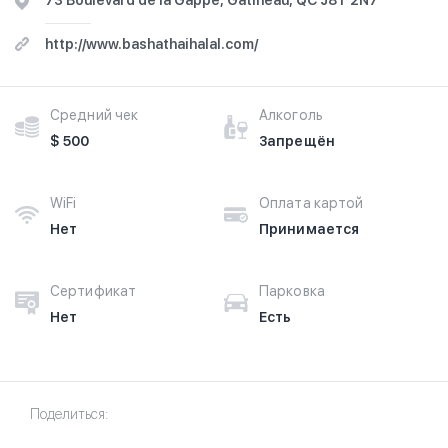
73 Boulevard de la Gappe, Gatineau, QC J8T 2N7
http://www.bashathaihalal.com/
Средний чек
Алкоголь
$ 500
Запрещён
WiFi
Оплата картой
Нет
Принимается
Сертификат
Парковка
Нет
Есть
Поделиться: