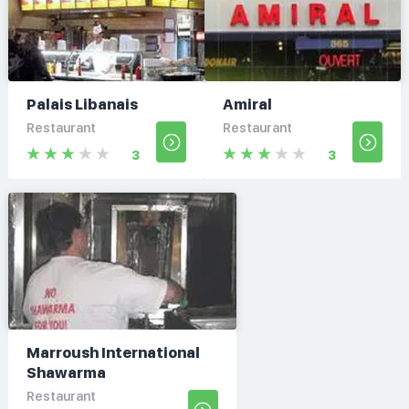
Palais Libanais
Amiral
Restaurant
Restaurant
3
3
Marroush International
Shawarma
Restaurant