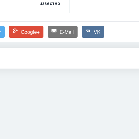
известно
r
Google+
E-Mail
VK