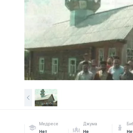
Медресе
Джума
Би
Нет
Не
Не