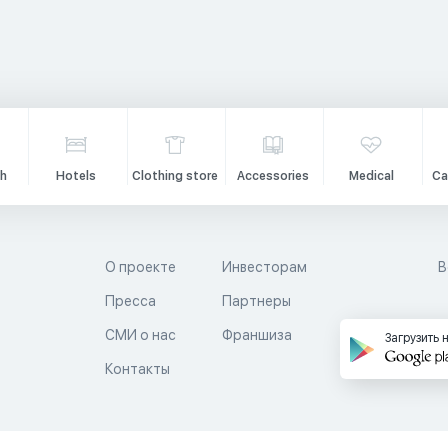
h
Hotels
Clothing store
Accessories
Medical
Ca
О проекте
Инвесторам
В
Пресса
Партнеры
й
СМИ о нас
Франшиза
Загрузить 
Контакты