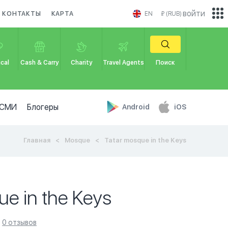
войти
КОНТАКТЫ
КАРТА
EN
₽ (RUB)
cal
Cash & Carry
Charity
Travel Agents
Поиск
СМИ
Блогеры
Android
iOS
Главная
Mosque
Tatar mosque in the Keys
ue in the Keys
0 отзывов