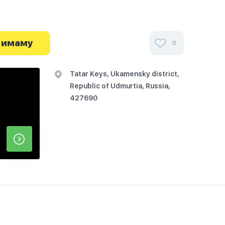
 имаму
0
Tatar Keys, Ukamensky district,
Republic of Udmurtia, Russia,
427690