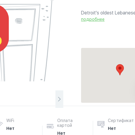
Detroit's oldest Lebanese
dining restaurant that or
подробнее
restaurant in the MetroDe
WiFi
Оплата
Сертификат
картой
Нет
Нет
Нет