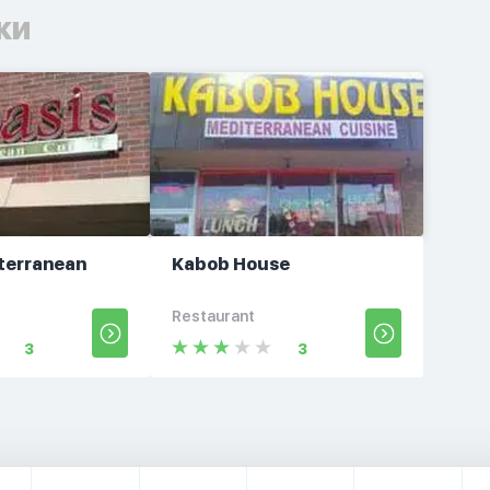
ки
terranean
Kabob House
Restaurant
3
3