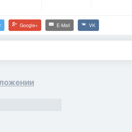
r
Google+
E-Mail
VK
ложении