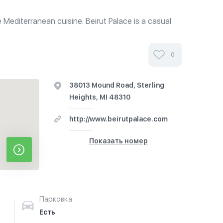
 Mediterranean cuisine. Beirut Palace is a casual
iginated as the first Lebanese Mediterranean
troit area. Since opening...
0
38013 Mound Road, Sterling
Heights, MI 48310
http://www.beirutpalace.com
Показать номер
Парковка
Есть