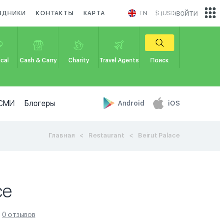
войти
ЗДНИКИ
КОНТАКТЫ
КАРТА
EN
$ (USD)
cal
Cash & Carry
Charity
Travel Agents
Поиск
СМИ
Блогеры
Android
iOS
Главная
Restaurant
Beirut Palace
ce
0 отзывов