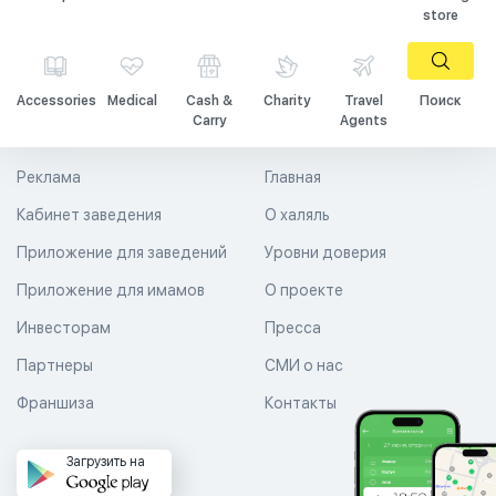
store
Accessories
Medical
Cash &
Charity
Travel
Поиск
Carry
Agents
Реклама
Главная
Кабинет заведения
О халяль
Приложение для заведений
Уровни доверия
Приложение для имамов
О проекте
Инвесторам
Пресса
Партнеры
СМИ о нас
Франшиза
Контакты
Загрузить на