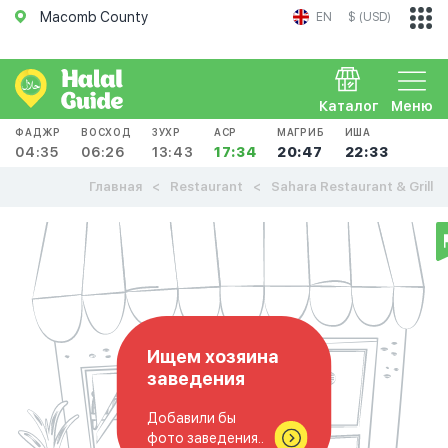
Macomb County
EN
$ (USD)
Каталог
Меню
ФАДЖР
ВОСХОД
ЗУХР
АСР
МАГРИБ
ИША
04:35
06:26
13:43
17:34
20:47
22:33
Главная
Restaurant
Sahara Restaurant & Grill
Ищем хозяина
заведения
Добавили бы
фото заведения..