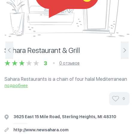
Sahara Restaurant & Grill
3
0 отзывов
Sahara Restaurants is a chain of four halal Mediterranean
restaurants in Michigan with locations in: Oak Park, Sterling
подробнее
Heights, Farmington Hills and Shelby Township.
0
3625 East 15 Mile Road, Sterling Heights, MI 48310
http://www.newsahara.com