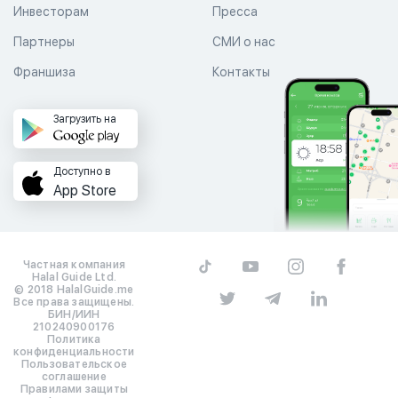
Инвесторам
Пресса
Партнеры
СМИ о нас
Франшиза
Контакты
Загрузить на
Доступно в
App Store
Частная компания
Halal Guide Ltd.
© 2018 HalalGuide.me
Все права защищены.
БИН/ИИН
210240900176
Политика
конфиденциальности
Пользовательское
соглашение
Правилами защиты