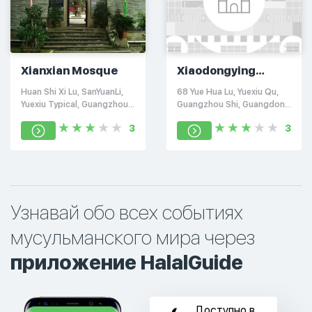
Xianxian Mosque
Xiaodongying
Mosque
Huan Shi Xi Lu, SanYuanLi,
68 Yue Hua Lu, Yuexiu Qu,
Yuexiu Typical, Guangzhou
Guangzhou Shi, Guangdong
Shi, Guangdong Province.)
Sheng, Китай, 510030
3
3
Wilson, Китай, 510403
Узнавай обо всех событиях
мусульманского мира через
приложение HalalGuide
Доступно в