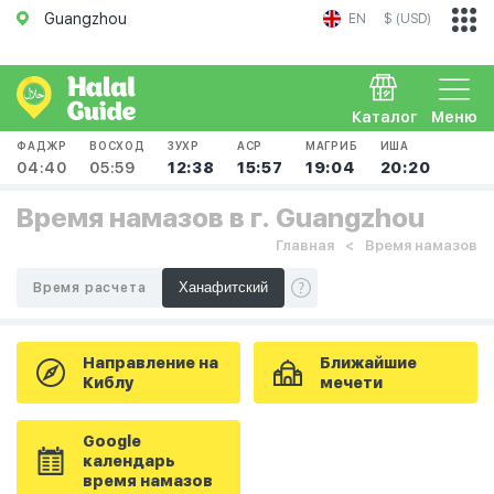
Guangzhou
EN
$ (USD)
Каталог
Меню
ФАДЖР
ВОСХОД
ЗУХР
АСР
МАГРИБ
ИША
04:40
05:59
12:38
15:57
19:04
20:20
Время намазов в г. Guangzhou
Главная
Время намазов
Время расчета
Направление на
Ближайшие
Киблу
мечети
Google
календарь
время намазов