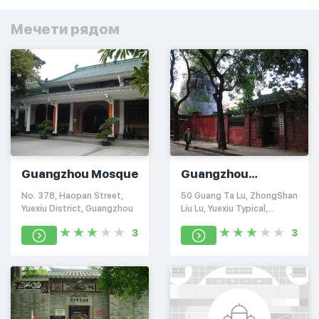
Мечети рядом
Guangzhou Mosque
Guangzhou
Huaisheng Mosque
No. 378, Haopan Street,
50 Guang Ta Lu, ZhongShan
Yuexiu District, Guangzhou
Liu Lu, Yuexiu Typical,
Guangzhou Shi, Guangdong
3
3
Province.) Wilson, Китай,
510030