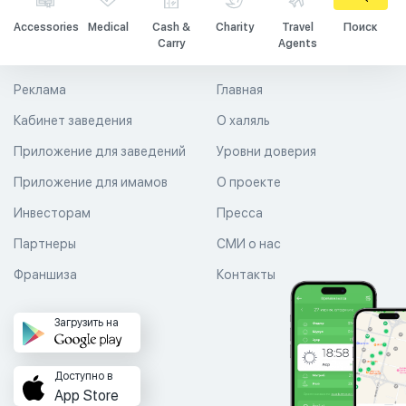
Accessories
Medical
Cash &
Charity
Travel
Поиск
Carry
Agents
Реклама
Главная
Кабинет заведения
О халяль
Приложение для заведений
Уровни доверия
Приложение для имамов
О проекте
Инвесторам
Пресса
Партнеры
СМИ о нас
Франшиза
Контакты
Загрузить на
Доступно в
App Store