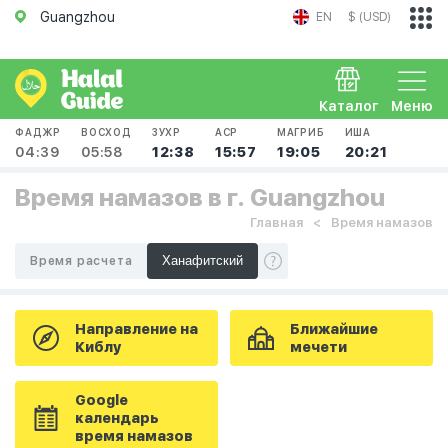
Guangzhou
EN
$ (USD)
Каталог
Меню
ФАДЖР
ВОСХОД
ЗУХР
АСР
МАГРИБ
ИША
04:39
05:58
12:38
15:57
19:05
20:21
Время намазов в г. Guangzhou
Главная
Время намазов
Время расчета
Направление на
Ближайшие
Киблу
мечети
Google
календарь
время намазов