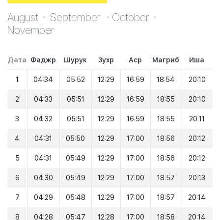
August
September
October
November
Дата
Фаджр
Шурук
Зухр
Аср
Магриб
Иша
1
04:34
05:52
12:29
16:59
18:54
20:10
2
04:33
05:51
12:29
16:59
18:55
20:10
3
04:32
05:51
12:29
16:59
18:55
20:11
4
04:31
05:50
12:29
17:00
18:56
20:12
5
04:31
05:49
12:29
17:00
18:56
20:12
6
04:30
05:49
12:29
17:00
18:57
20:13
7
04:29
05:48
12:29
17:00
18:57
20:14
8
04:28
05:47
12:28
17:00
18:58
20:14