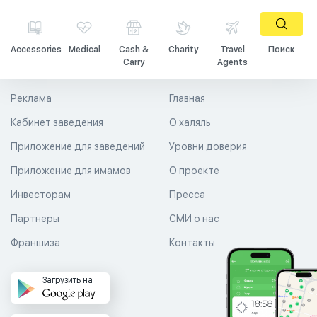
Accessories
Medical
Cash &
Charity
Travel
Поиск
Carry
Agents
Реклама
Главная
Кабинет заведения
О халяль
Приложение для заведений
Уровни доверия
Приложение для имамов
О проекте
Инвесторам
Пресса
Партнеры
СМИ о нас
Франшиза
Контакты
Загрузить на