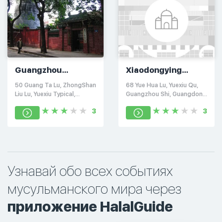
Guangzhou
Xiaodongying
Huaisheng Mosque
Mosque
50 Guang Ta Lu, ZhongShan
68 Yue Hua Lu, Yuexiu Qu,
Liu Lu, Yuexiu Typical,
Guangzhou Shi, Guangdong
Guangzhou Shi, Guangdong
Sheng, Китай, 510030
3
3
Province.) Wilson, Китай,
510030
Узнавай обо всех событиях
мусульманского мира через
приложение HalalGuide