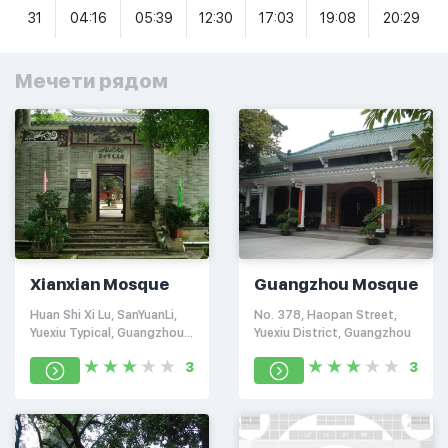
31
04:16
05:39
12:30
17:03
19:08
20:29
Мечети рядом
Xianxian Mosque
Guangzhou Mosque
Huan Shi Xi Lu, SanYuanLi,
No. 378, Haopan Street,
Yuexiu Typical, Guangzhou
Yuexiu District, Guangzhou
Shi, Guangdong Province.)
3
3
Wilson, Китай, 510403