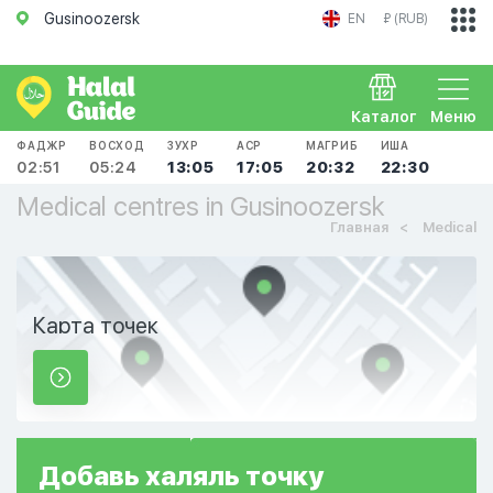
Gusinoozersk
EN
₽ (RUB)
Каталог
Меню
ФАДЖР
ВОСХОД
ЗУХР
АСР
МАГРИБ
ИША
02:51
05:24
13:05
17:05
20:32
22:30
Medical centres in Gusinoozersk
Главная
Medical
Карта точек
Добавь
халяль
точку