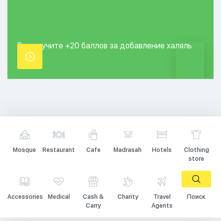
Вы получите +20
баллов за добавление
халяль
точки.
Mosque
Restaurant
Cafe
Madrasah
Hotels
Clothing
store
Accessories
Medical
Cash &
Charity
Travel
Поиск
Carry
Agents