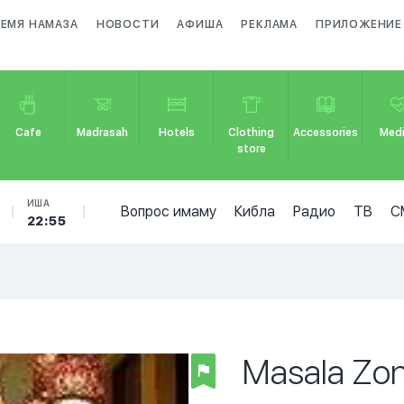
РЕМЯ НАМАЗА
НОВОСТИ
АФИША
РЕКЛАМА
ПРИЛОЖЕНИЕ
Cafe
Madrasah
Hotels
Clothing
Accessories
Medi
store
ИША
Вопрос имаму
Кибла
Радио
ТВ
С
22:55
Masala Zo