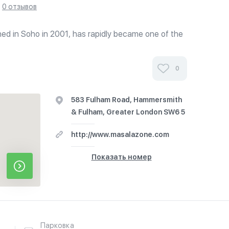
0 отзывов
d in Soho in 2001, has rapidly became one of the
urants in the UK by focusing on the traditional
y eating, balanced meals,...
0
583 Fulham Road, Hammersmith
& Fulham, Greater London SW6 5
http://www.masalazone.com
Показать номер
Парковка