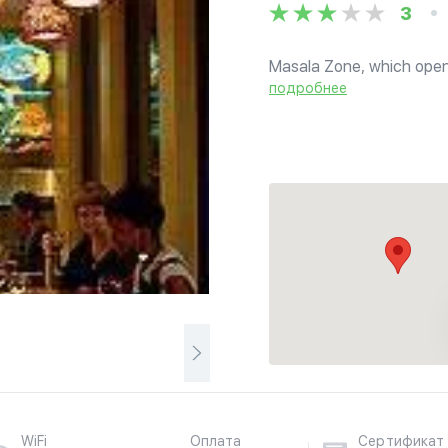
3
Masala Zone, which opene
most popular Indian resta
подробнее
Indian emphasis on health
WiFi
Оплата
Сертификат