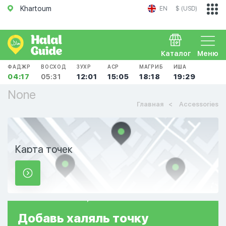
Khartoum
EN
$ (USD)
Каталог
Меню
ФАДЖР
ВОСХОД
ЗУХР
АСР
МАГРИБ
ИША
04:17
05:31
12:01
15:05
18:18
19:29
None
Главная
Accessories
Карта точек
Добавь
халяль
точку