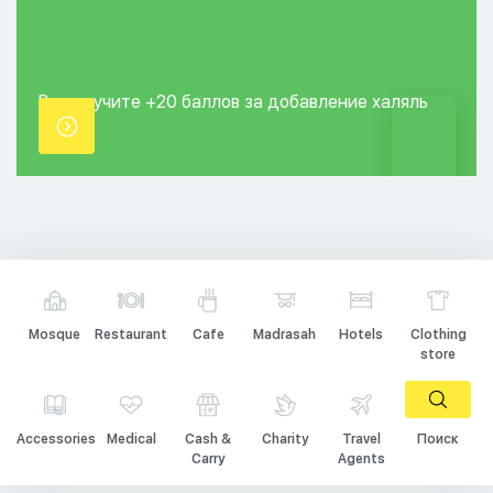
Вы получите +20
баллов за добавление
халяль
точки.
Mosque
Restaurant
Cafe
Madrasah
Hotels
Clothing
store
Accessories
Medical
Cash &
Charity
Travel
Поиск
Carry
Agents