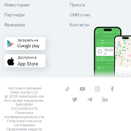
Инвесторам
Пресса
Партнеры
СМИ о нас
Франшиза
Контакты
Загрузить на
Доступно в
App Store
Частная компания
Halal Guide Ltd.
© 2018 HalalGuide.me
Все права защищены.
БИН/ИИН
210240900176
Политика
конфиденциальности
Пользовательское
соглашение
Правилами защиты