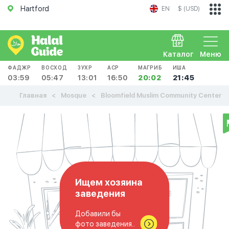
Hartford
EN
$ (USD)
Каталог
Меню
ФАДЖР
ВОСХОД
ЗУХР
АСР
МАГРИБ
ИША
03:59
05:47
13:01
16:50
20:02
21:45
Главная
Mosque
Bloomfield Muslim Community Center
Ищем хозяина
заведения
Добавили бы
фото заведения..