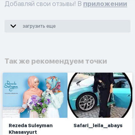
Добавляй свои отзывы! В
приложении
загрузить еще
Так же рекомендуем точки
Rezeda Suleyman
Safari__leila__abays
Khasavyurt