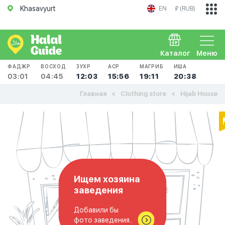
Khasavyurt
EN
₽ (RUB)
Каталог
Меню
ФАДЖР
ВОСХОД
ЗУХР
АСР
МАГРИБ
ИША
03:01
04:45
12:03
15:56
19:11
20:38
Главная
Clothing store
Hijab House
Ищем хозяина
заведения
Добавили бы
фото заведения..