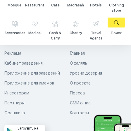
Mosque
Restaurant
Cafe
Madrasah
Hotels
Clothing
store
Accessories
Medical
Cash &
Charity
Travel
Поиск
Carry
Agents
Реклама
Главная
Кабинет заведения
О халяль
Приложение для заведений
Уровни доверия
Приложение для имамов
О проекте
Инвесторам
Пресса
Партнеры
СМИ о нас
Франшиза
Контакты
Загрузить на