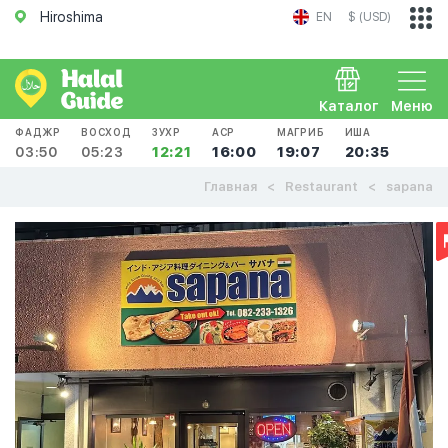
Hiroshima
EN
$ (USD)
Каталог
Меню
ФАДЖР
ВОСХОД
ЗУХР
АСР
МАГРИБ
ИША
03:50
05:23
12:21
16:00
19:07
20:35
Главная
Restaurant
sapana