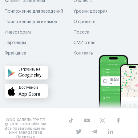
Кабинет заведения
О халяль
Приложение для заведений
Уровни доверия
Приложение для имамов
О проекте
Инвесторам
Пресса
Партнеры
СМИ о нас
Франшиза
Контакты
Загрузить на
Доступно в
App Store
ООО ХАЛЯЛЬ ГРУПП
© 2018 HalalGuide.me
Все права защищены.
ИНН 1655317836
Политика