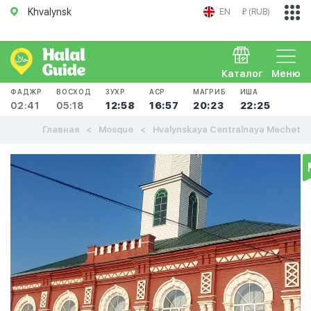
Khvalynsk
EN
₽ (RUB)
Каталог
Меню
ФАДЖР
ВОСХОД
ЗУХР
АСР
МАГРИБ
ИША
02:41
05:18
12:58
16:57
20:23
22:25
Главная
Mosque
Hvalynskaya Centralnaya Mechet