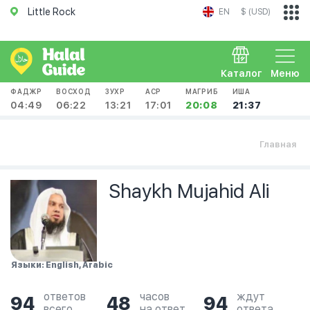
Little Rock
EN
$ (USD)
Каталог
Меню
ФАДЖР
ВОСХОД
ЗУХР
АСР
МАГРИБ
ИША
04:49
06:22
13:21
17:01
20:08
21:37
Главная
Shaykh Mujahid Ali
Языки: English, Arabic
ответов
часов
ждут
94
48
94
всего
на ответ
ответа