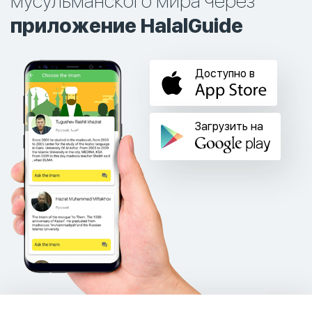
мусульманского мира через
приложение HalalGuide
Доступно в
Загрузить на