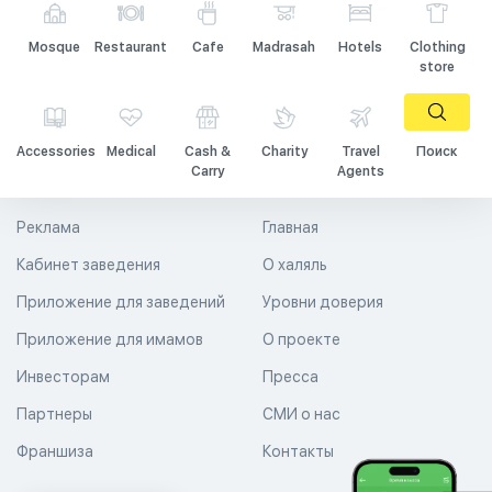
Mosque
Restaurant
Cafe
Madrasah
Hotels
Clothing
store
Accessories
Medical
Cash &
Charity
Travel
Поиск
Carry
Agents
Реклама
Главная
Кабинет заведения
О халяль
Приложение для заведений
Уровни доверия
Приложение для имамов
О проекте
Инвесторам
Пресса
Партнеры
СМИ о нас
Франшиза
Контакты