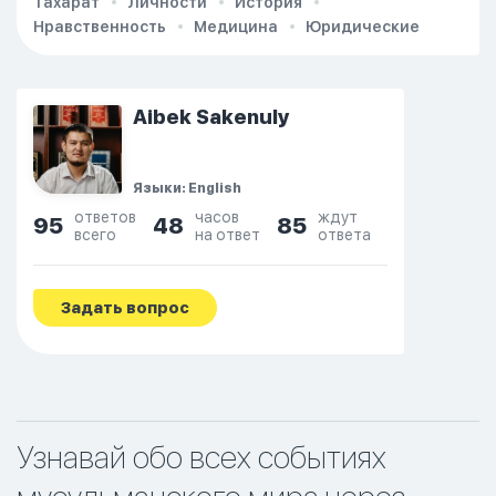
Тахарат
Личности
История
Нравственность
Медицина
Юридические
Aibek Sakenuly
Языки: English
ответов
часов
ждут
95
48
85
всего
на ответ
ответа
Задать вопрос
Узнавай обо всех событиях