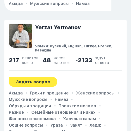
Акыда
Мужские вопросы
Намаз
Yerzat Yermanov
Языки: Русский, English, Türkçe, French,
Қазақша
ответов
часов
ждут
217
48
-2133
всего
на ответ
ответа
Задать вопрос
Акыда
Грехи и прощение
Женские вопросы
Мужские вопросы
Намаз
Обряды и традиции
Принятие ислама
Разное
Семейные отношения и никах
Финансы и экономика
Халяль и харам
Общие вопросы
Ураза
Закят
Хадж