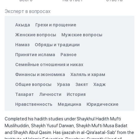
Эксперт в вопросах
Акыда
Грехи и прощение
Женские вопросы
Мужские вопросы
Намаз
Обряды и традиции
Принятие ислама
Разное
Семейные отношения и никах
Финансы и экономика
Халяль и харам
Общие вопросы
Ураза
Закят
Хадж
Тахарат
Личности
История
Нравственность
Медицина
Юридические
Completed his hadith studies under Shaykhul Hadith Mufti
Muslihuddin, Shaykh Yusuf Darwan, Shaykh Mufti Musa Badat
and Shaykh Abul Qasim. Has ijaazah in al-Qira’aatal-Sab’ from the