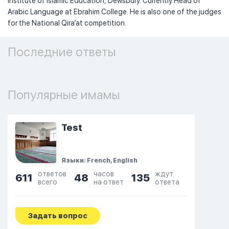
Institute of Islamic Education, Dewsbury. Currently Head of
Arabic Language at Ebrahim College. He is also one of the judges
for the National Qira’at competition.
Последние ответы
Популярные имамы
Test
Языки: French, English
ответов
часов
ждут
611
48
135
всего
на ответ
ответа
Задать вопрос