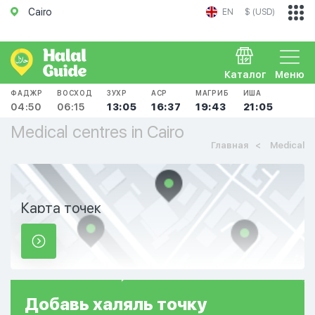
Cairo
EN
$ (USD)
Каталог
Меню
ФАДЖР
ВОСХОД
ЗУХР
АСР
МАГРИБ
ИША
04:50
06:15
13:05
16:37
19:43
21:05
Medical centres in Cairo
Главная
Medical
Карта точек
Добавь
халяль
точку