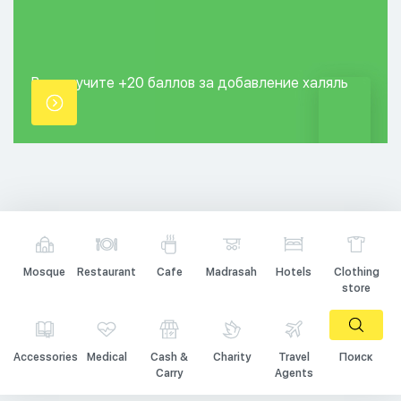
Вы получите +20
баллов за добавление
халяль
точки.
Mosque
Restaurant
Cafe
Madrasah
Hotels
Clothing
store
Accessories
Medical
Cash &
Charity
Travel
Поиск
Carry
Agents