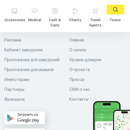
Accessories
Medical
Cash &
Charity
Travel
Поиск
Carry
Agents
Реклама
Главная
Кабинет заведения
О халяль
Приложение для заведений
Уровни доверия
Приложение для имамов
О проекте
Инвесторам
Пресса
Партнеры
СМИ о нас
Франшиза
Контакты
Загрузить на