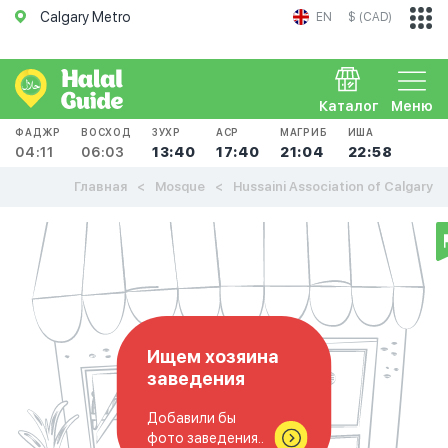
Calgary Metro
EN
$ (CAD)
Каталог
Меню
ФАДЖР
ВОСХОД
ЗУХР
АСР
МАГРИБ
ИША
04:11
06:03
13:40
17:40
21:04
22:58
Главная
Mosque
Hussaini Association of Calgary
Ищем хозяина
заведения
Добавили бы
фото заведения..