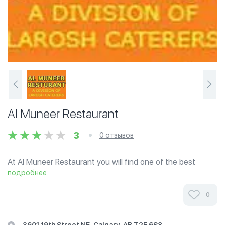
Al Muneer Restaurant
3
0 отзывов
At Al Muneer Restaurant you will find one of the best
Pakistani/East Indian buffet. We serve Lunch Buffet from
подробнее
11:30Am till 4:00Pm @ $9.99 per person. That include
Soup, Butter Chicken, Rice,...
0