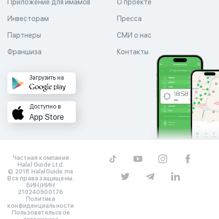
Приложение для имамов
О проекте
Инвесторам
Пресса
Партнеры
СМИ о нас
Франшиза
Контакты
Загрузить на
Доступно в
App Store
Частная компания
Halal Guide Ltd.
© 2018 HalalGuide.me
Все права защищены.
БИН/ИИН
210240900176
Политика
конфиденциальности
Пользовательское