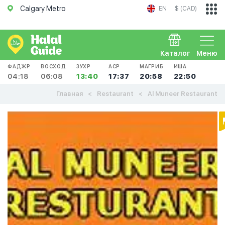
Calgary Metro
EN
$ (CAD)
Каталог
Меню
ФАДЖР
ВОСХОД
ЗУХР
АСР
МАГРИБ
ИША
04:18
06:08
13:40
17:37
20:58
22:50
Главная
Restaurant
Al Muneer Restaurant