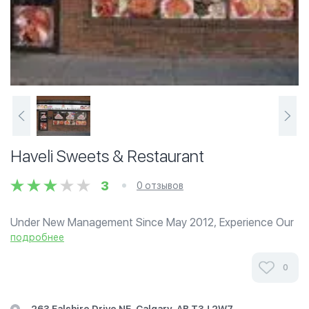
Haveli Sweets & Restaurant
3
0 отзывов
Under New Management Since May 2012, Experience Our
Unique And Authentic Taste Pakistani style Breakfast like
подробнее
(Halwa Puri cholay Qeema paratha Nihari Naan Lassi And
Much More.
0