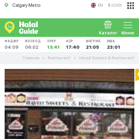
Calgary Metro
EN
$ (CAD)
Каталог
Меню
ФАДЖР
ВОСХОД
ЗУХР
АСР
МАГРИБ
ИША
04:09
06:02
13:41
17:40
21:05
23:01
Главная
Restaurant
Haveli Sweets & Restaurant