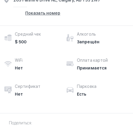
263 Falshire Drive NE, Calgary, AB T3J 2W7
Показать номер
Средний чек
Алкоголь
$ 500
Запрещён
WiFi
Оплата картой
Нет
Принимается
Сертификат
Парковка
Нет
Есть
Поделиться: