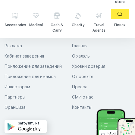
store
Accessories
Medical
Cash &
Charity
Travel
Поиск
Carry
Agents
Реклама
Главная
Кабинет заведения
О халяль
Приложение для заведений
Уровни доверия
Приложение для имамов
О проекте
Инвесторам
Пресса
Партнеры
СМИ о нас
Франшиза
Контакты
Загрузить на