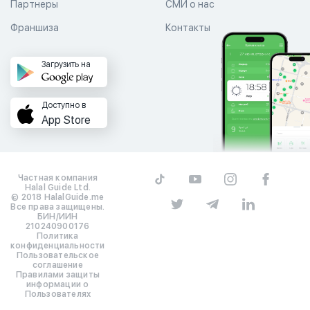
Партнеры
СМИ о нас
Франшиза
Контакты
Загрузить на
Доступно в
App Store
Частная компания
Halal Guide Ltd.
© 2018 HalalGuide.me
Все права защищены.
БИН/ИИН
210240900176
Политика
конфиденциальности
Пользовательское
соглашение
Правилами защиты
информации о
Пользователях