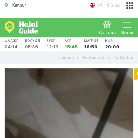
Kanpur
EN
$ (USD)
Каталог
Меню
ФАДЖР
ВОСХОД
ЗУХР
АСР
МАГРИБ
ИША
04:14
05:36
12:19
15:45
18:50
20:09
Главная
Restaurant
Taj Darbar