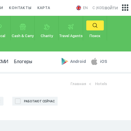
войти
КИ
КОНТАКТЫ
КАРТА
EN
С (KGS)
cal
Cash & Carry
Charity
Travel Agents
Поиск
СМИ
Блогеры
Android
iOS
Главная
Hotels
Е
РАБОТАЮТ СЕЙЧАС