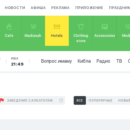
НОВОСТИ
АФИША
РЕКЛАМА
ПРИЛОЖЕНИЕ
ПРАЗДНИ
Cafe
Madrasah
Hotels
Clothing
Accessories
Medi
store
Б
ИША
Вопрос имаму
Кибла
Радио
ТВ
21:49
ЗАВЕДЕНИЕ С АЛКОГОЛЕМ
ВСЕ
ПОПУЛЯРНЫЕ
НОВЫ