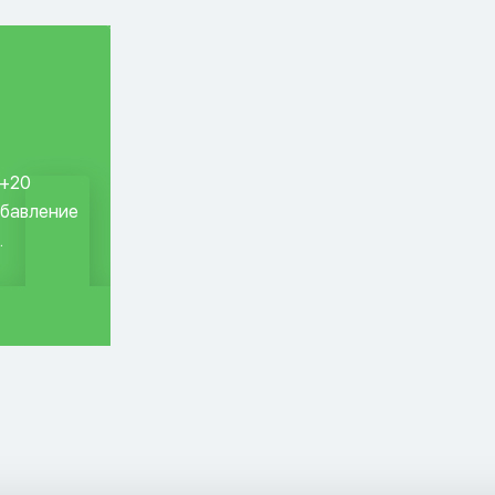
 +20
обавление
.