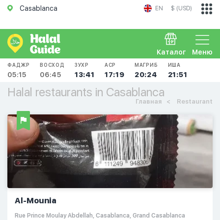
Casablanca
EN
$ (USD)
Каталог
Меню
ФАДЖР
ВОСХОД
ЗУХР
АСР
МАГРИБ
ИША
05:15
06:45
13:41
17:19
20:24
21:51
Halal restaurants in Casablanca
Главная
Restaurant
Al-Mounia
Rue Prince Moulay Abdellah, Casablanca, Grand Casablanca