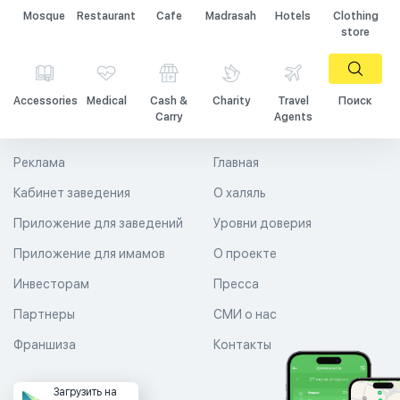
Mosque
Restaurant
Cafe
Madrasah
Hotels
Clothing
store
Accessories
Medical
Cash &
Charity
Travel
Поиск
Carry
Agents
Реклама
Главная
Кабинет заведения
О халяль
Приложение для заведений
Уровни доверия
Приложение для имамов
О проекте
Инвесторам
Пресса
Партнеры
СМИ о нас
Франшиза
Контакты
Загрузить на