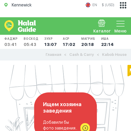
Kennewick
EN
$ (USD)
Каталог
Меню
ФАДЖР
ВОСХОД
ЗУХР
АСР
МАГРИБ
ИША
03:41
05:43
13:07
17:02
20:18
22:14
Главная
Cash & Carry
Kabob House
Ищем хозяина
заведения
Добавили бы
фото заведения..