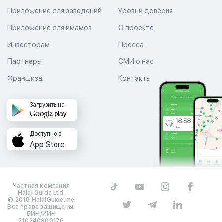
Приложение для заведений
Уровни доверия
Приложение для имамов
О проекте
Инвесторам
Пресса
Партнеры
СМИ о нас
Франшиза
Контакты
Загрузить на
Доступно в
App Store
Частная компания
Halal Guide Ltd.
© 2018 HalalGuide.me
Все права защищены.
БИН/ИИН
210240900176