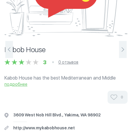
Kabob House
3
0 отзывов
Kabob House has the best Mediterranean and Middle
Eastern dishes around because they prepare everything
подробнее
with the finest and freshest ingredients. Their gyros are
filled with juicy tomatoes, onions...
0
3609 West Nob Hill Blvd., Yakima, WA 98902
http://www.mykabobhouse.net