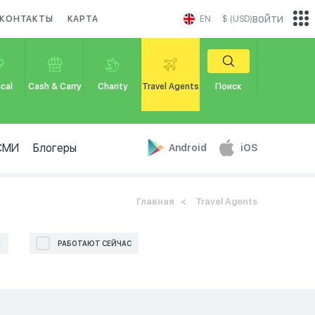
войти
КОНТАКТЫ
КАРТА
EN
$ (USD)
cal
Cash & Carry
Charity
Travel Agents
Поиск
СМИ
Блогеры
Android
iOS
Главная
Travel Agents
Е
РАБОТАЮТ СЕЙЧАС