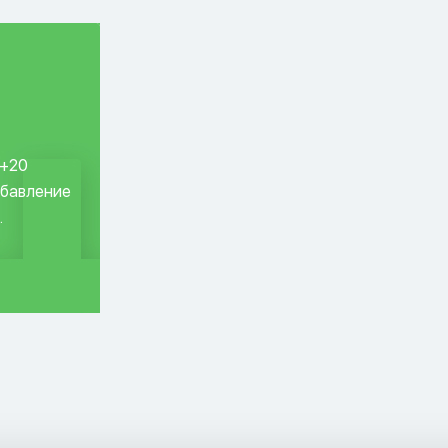
 +20
обавление
.