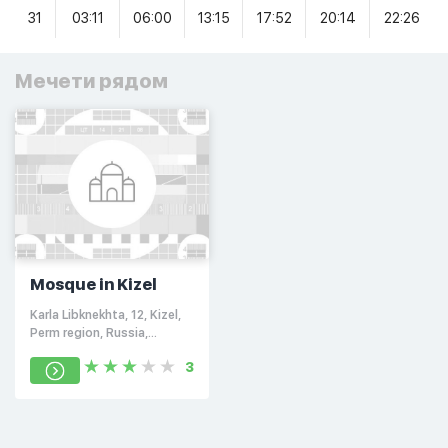
31
03:11
06:00
13:15
17:52
20:14
22:26
Мечети рядом
Mosque in Kizel
Karla Libknekhta, 12, Kizel,
Perm region, Russia,
618350
3