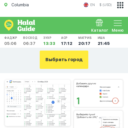
Columbia
EN
$ (USD)
Каталог
Меню
ФАДЖР
ВОСХОД
ЗУХР
АСР
МАГРИБ
ИША
05:06
06:37
13:33
17:12
20:17
21:45
Выбрать город