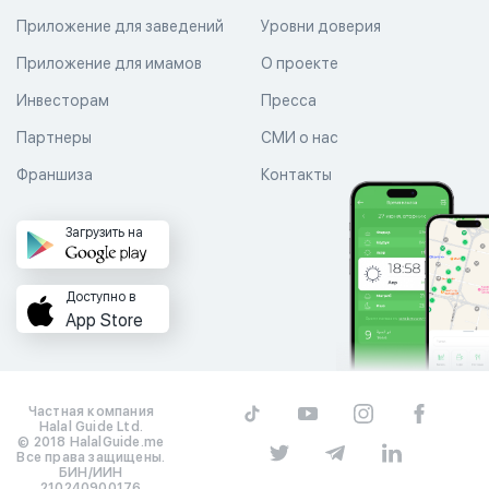
Приложение для заведений
Уровни доверия
Приложение для имамов
О проекте
Инвесторам
Пресса
Партнеры
СМИ о нас
Франшиза
Контакты
Загрузить на
Доступно в
App Store
Частная компания
Halal Guide Ltd.
© 2018 HalalGuide.me
Все права защищены.
БИН/ИИН
210240900176