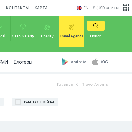
войти
И
КОНТАКТЫ
КАРТА
EN
$ (USD)
cal
Cash & Carry
Charity
Travel Agents
Поиск
СМИ
Блогеры
Android
iOS
Главная
Travel Agents
Е
РАБОТАЮТ СЕЙЧАС