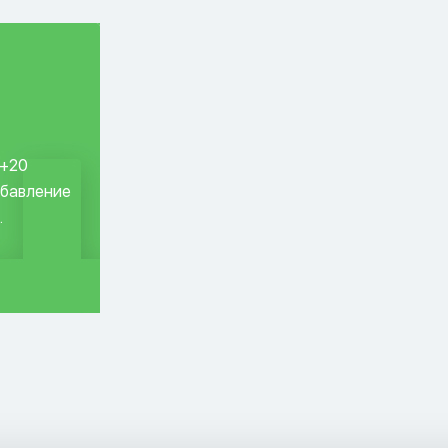
 +20
обавление
.