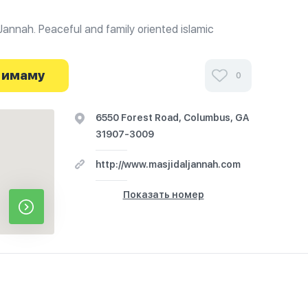
Jannah. Peaceful and family oriented islamic
e holy Quran and the sunnah of the Prophet
slims.
 имаму
0
6550 Forest Road, Columbus, GA
31907-3009
http://www.masjidaljannah.com
Показать номер