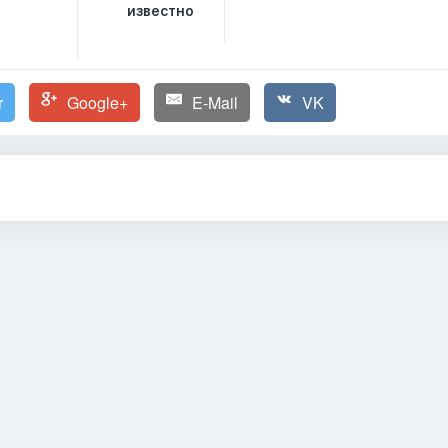
известно
r
Google+
E-Mail
VK