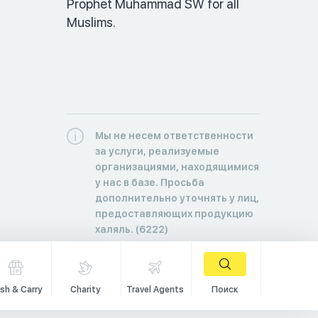
Prophet Muhammad SW for all 
Muslims. 
Мы не несем ответственности
за услуги, реализуемые
организациями, находящимися
у нас в базе. Просьба
дополнительно уточнять у лиц,
предоставляющих продукцию
халяль. (6222)
sh & Carry
Charity
Travel Agents
Поиск