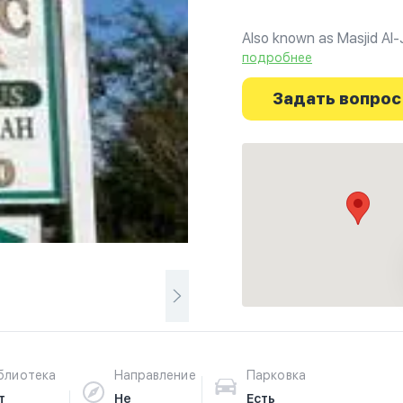
Also known as Masjid Al-
atmosphere, based on th
подробнее
Muhammad SW for all Mu
Задать вопрос
блиотека
Направление
Парковка
т
Не
Есть