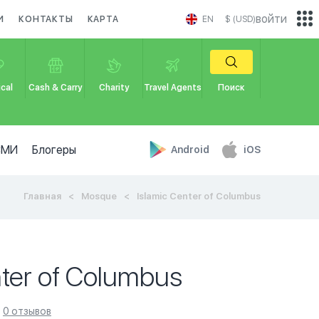
войти
И
КОНТАКТЫ
КАРТА
EN
$ (USD)
cal
Cash & Carry
Charity
Travel Agents
Поиск
СМИ
Блогеры
Android
iOS
Главная
Mosque
Islamic Center of Columbus
nter of Columbus
0 отзывов