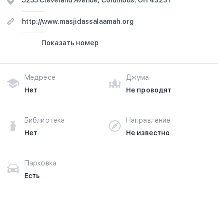
5255 Cleveland Avenue, Columbus, OH 43231
Prophet Muhammad (peace be upon him), according to
the way understood by the Salafu-Saalih (Pious
http://www.masjidassalaamah.org
Predecessors). Based on phone call, old location was at:
3296 Westerville Road, Columbus, OH 43224.
Показать номер
Медресе
Джума
Нет
Не проводят
Библиотека
Направление
Нет
Не известно
Парковка
Есть