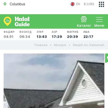
Columbus
EN
$ (USD)
Каталог
Меню
ФАДЖР
ВОСХОД
ЗУХР
АСР
МАГРИБ
ИША
04:51
06:34
13:43
17:29
20:39
22:17
Главная
Mosque
Masjid-As-Salaamah