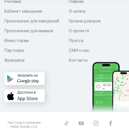
Реклама
Главная
Кабинет заведения
О халяль
Приложение для заведений
Уровни доверия
Приложение для имамов
О проекте
Инвесторам
Пресса
Партнеры
СМИ о нас
Франшиза
Контакты
Загрузить на
Доступно в
App Store
Частная компания
Halal Guide Ltd.