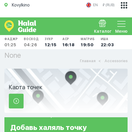
Kovylkino
EN
₽ (RUB)
Каталог
Меню
ФАДЖР
ВОСХОД
ЗУХР
АСР
МАГРИБ
ИША
01:25
04:26
12:15
16:18
19:50
22:03
None
Главная
Accessories
Карта точек
Добавь
халяль
точку