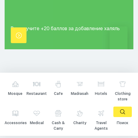
Вы получите +20
баллов за добавление
халяль
точки.
Mosque
Restaurant
Cafe
Madrasah
Hotels
Clothing
store
Accessories
Medical
Cash &
Charity
Travel
Поиск
Carry
Agents